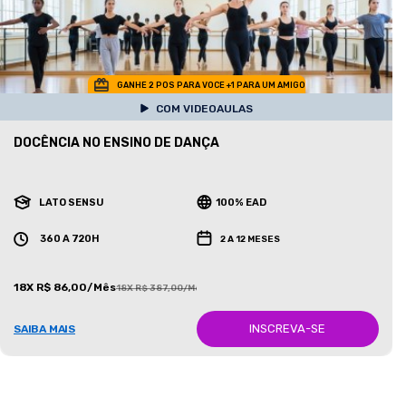
GANHE 2 POS PARA VOCE +1 PARA UM AMIGO
COM VIDEOAULAS
DOCÊNCIA NO ENSINO DE DANÇA
LATO SENSU
100% EAD
360 A 720H
2 A 12 MESES
18X R$ 86,00/Mês
18X R$ 387,00/Mês
INSCREVA-SE
SAIBA MAIS