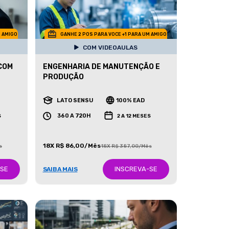
M AMIGO
GANHE 2 POS PARA VOCE +1 PARA UM AMIGO
COM VIDEOAULAS
COM
ENGENHARIA DE MANUTENÇÃO E
PRODUÇÃO
LATO SENSU
100% EAD
360 A 720H
S
2 A 12 MESES
18X R$ 86,00/Mês
s
18X R$ 387,00/Mês
-SE
INSCREVA-SE
SAIBA MAIS