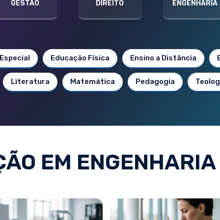
GESTÃO
DIREITO
ENGENHARIA
Especial
Educação Física
Ensino a Distância
Literatura
Matemática
Pedagogia
Teolog
ÃO EM ENGENHARIA