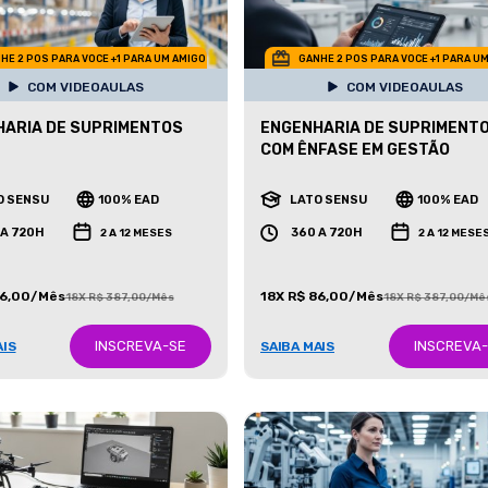
HE 2 POS PARA VOCE +1 PARA UM AMIGO
GANHE 2 POS PARA VOCE +1 PARA U
COM VIDEOAULAS
COM VIDEOAULAS
ARIA DE SUPRIMENTOS
ENGENHARIA DE SUPRIMENT
COM ÊNFASE EM GESTÃO
O SENSU
100% EAD
LATO SENSU
100% EAD
 A 720H
360 A 720H
2 A 12 MESES
2 A 12 MESE
86,00/Mês
18X R$ 86,00/Mês
18X R$ 387,00/Mês
18X R$ 387,00/Mê
INSCREVA-SE
INSCREVA
AIS
SAIBA MAIS