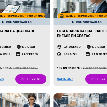
HE 2 POS PARA VOCE +1 PARA UM AMIGO
GANHE 2 POS PARA VOCE +1 PARA U
COM VIDEOAULAS
COM VIDEOAULAS
ARIA DA QUALIDADE
ENGENHARIA DA QUALIDADE 
ÊNFASE EM GESTÃO
O SENSU
100% EAD
LATO SENSU
100% EAD
 A 720H
360 A 720H
2 A 12 MESES
2 A 12 MESE
86,00/Mês
18X R$ 86,00/Mês
18X R$ 387,00/Mês
18X R$ 387,00/Mê
INSCREVA-SE
INSCREVA
AIS
SAIBA MAIS