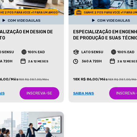
HE 2 POS PARA VOCE +1 PARA UM AMIGO
GANHE 2 POS PARA VOCE +1 PARA U
COM VIDEOAULAS
COM VIDEOAULAS
ALIZAÇÃO EM DESIGN DE
ESPECIALIZAÇÃO EM ENGENH
TO
DE PRODUÇÃO E SUAS TÉCNI
O SENSU
100% EAD
LATO SENSU
100% EAD
 A 720H
360 A 720H
2 A 12 MESES
2 A 12 MESE
86,00/Mês
18X R$ 86,00/Mês
18X R$ 387,00/Mês
18X R$ 387,00/Mê
INSCREVA-SE
INSCREVA
AIS
SAIBA MAIS