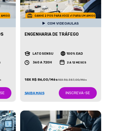
M AMIGO
GANHE 2 POS PARA VOCE +1 PARA UM AMIGO
COM VIDEOAULAS
OS
ENGENHARIA DE TRÁFEGO
LATO SENSU
100% EAD
360 A 720H
S
2 A 12 MESES
18X R$ 86,00/Mês
s
18X R$ 387,00/Mês
-SE
INSCREVA-SE
SAIBA MAIS