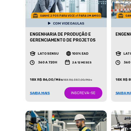
GANHE 2 POS PARA VOCE +1 PARA UM AMIGO
GAN
COM VIDEOAULAS
ENGENHARIA DE PRODUÇÃO E
ENGENH
GERENCIAMENTO DE PROJETOS
LATO SENSU
100% EAD
LAT
360 A 720H
360
2 A 12 MESES
18X R$ 86,00/Mês
18X R$ 
18X R$ 387,00/Mês
INSCREVA-SE
SAIBA MAIS
SAIBA M