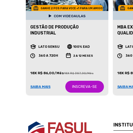
GANHE 2 POS PARA VOCE +1 PARA UM AMIGO
GAN
COM VIDEOAULAS
GESTÃO DE PRODUÇÃO
MBA EX
INDUSTRIAL
QUALID
LATO SENSU
100% EAD
LAT
360 A 720H
360
2 A 12 MESES
18X R$ 86,00/Mês
18X R$ 
18X R$ 387,00/Mês
INSCREVA-SE
SAIBA MAIS
SAIBA M
INSTIT