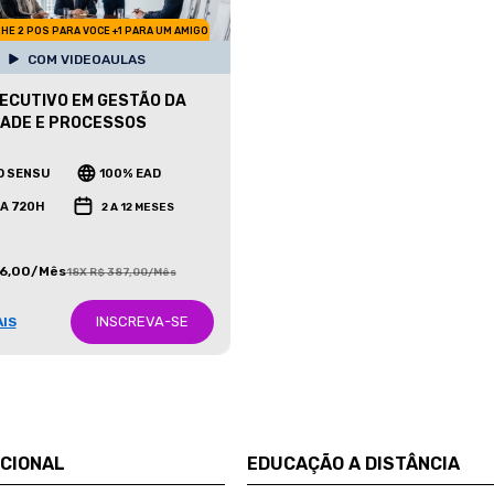
HE 2 POS PARA VOCE +1 PARA UM AMIGO
COM VIDEOAULAS
ECUTIVO EM GESTÃO DA
ADE E PROCESSOS
O SENSU
100% EAD
 A 720H
2 A 12 MESES
86,00/Mês
18X R$ 387,00/Mês
INSCREVA-SE
AIS
UCIONAL
EDUCAÇÃO A DISTÂNCIA