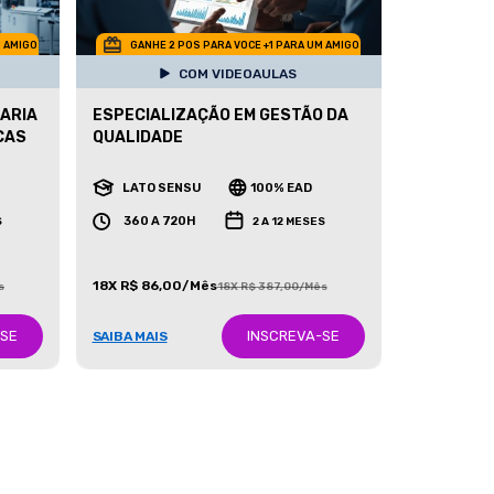
M AMIGO
GANHE 2 POS PARA VOCE +1 PARA UM AMIGO
COM VIDEOAULAS
ARIA
ESPECIALIZAÇÃO EM GESTÃO DA
CAS
QUALIDADE
LATO SENSU
100% EAD
360 A 720H
S
2 A 12 MESES
18X R$ 86,00/Mês
s
18X R$ 387,00/Mês
-SE
INSCREVA-SE
SAIBA MAIS