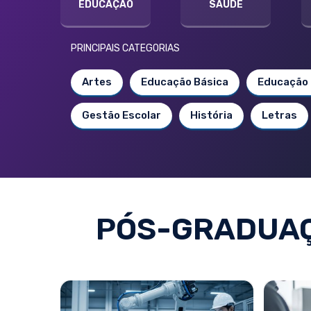
EDUCAÇÃO
SAÚDE
PRINCIPAIS CATEGORIAS
Artes
Educação Básica
Educação 
Gestão Escolar
História
Letras
PÓS-GRADUAÇ