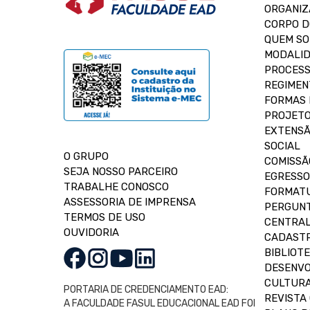
ORGANIZ
CORPO 
QUEM S
MODALID
PROCESS
REGIMEN
FORMAS 
PROJETO
EXTENSÃ
SOCIAL
O GRUPO
COMISSÃ
SEJA NOSSO PARCEIRO
EGRESSO
TRABALHE CONOSCO
FORMAT
ASSESSORIA DE IMPRENSA
PERGUNT
TERMOS DE USO
CENTRAL
OUVIDORIA
CADASTR
BIBLIOT
DESENVO
CULTUR
PORTARIA DE CREDENCIAMENTO EAD:
REVISTA 
A FACULDADE FASUL EDUCACIONAL EAD FOI