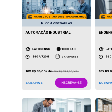
GANHE 2 POS PARA VOCE +1 PARA UM AMIGO
GAN
COM VIDEOAULAS
AUTOMAÇÃO INDUSTRIAL
ENGENH
LATO SENSU
100% EAD
LAT
360 A 720H
360
2 A 12 MESES
18X R$ 86,00/Mês
18X R$ 
18X R$ 387,00/Mês
INSCREVA-SE
SAIBA MAIS
SAIBA M