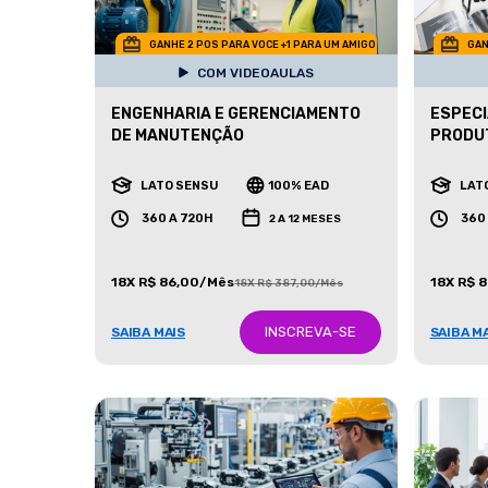
GANHE 2 POS PARA VOCE +1 PARA UM AMIGO
GAN
COM VIDEOAULAS
ENGENHARIA E GERENCIAMENTO
ESPECI
DE MANUTENÇÃO
PRODU
LATO SENSU
100% EAD
LAT
360 A 720H
360
2 A 12 MESES
18X R$ 86,00/Mês
18X R$ 
18X R$ 387,00/Mês
INSCREVA-SE
SAIBA MAIS
SAIBA M