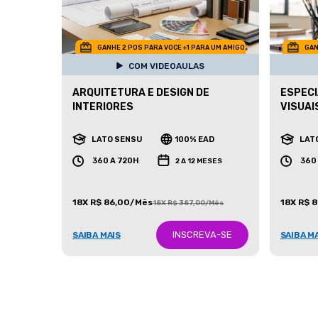
GANHE 2 POS PARA VOCE +1 PARA UM AMIGO
GAN
COM VIDEOAULAS
ARQUITETURA E DESIGN DE
ESPECI
INTERIORES
VISUAI
LATO SENSU
100% EAD
LAT
360 A 720H
360
2 A 12 MESES
18X R$ 86,00/Mês
18X R$ 
18X R$ 387,00/Mês
INSCREVA-SE
SAIBA MAIS
SAIBA M