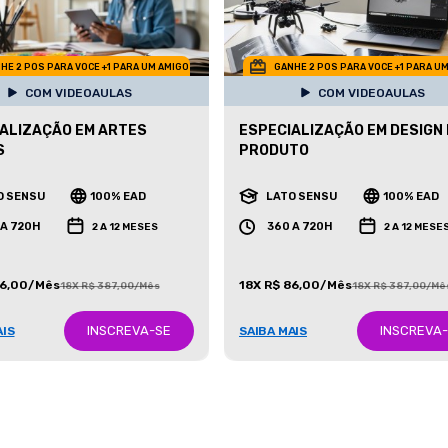
HE 2 POS PARA VOCE +1 PARA UM AMIGO
GANHE 2 POS PARA VOCE +1 PARA U
COM VIDEOAULAS
COM VIDEOAULAS
ALIZAÇÃO EM ARTES
ESPECIALIZAÇÃO EM DESIGN
S
PRODUTO
O SENSU
100% EAD
LATO SENSU
100% EAD
 A 720H
360 A 720H
2 A 12 MESES
2 A 12 MESE
86,00/Mês
18X R$ 86,00/Mês
18X R$ 387,00/Mês
18X R$ 387,00/Mê
INSCREVA-SE
INSCREVA
AIS
SAIBA MAIS