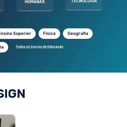
TECNOLOGIA
HUMANAS
Ensino Superior
Física
Geografia
ia
Todos os Cursos de Educação
SIGN