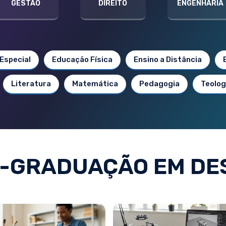
GESTÃO
DIREITO
ENGENHARIA
Especial
Educação Física
Ensino a Distância
Literatura
Matemática
Pedagogia
Teolog
-GRADUAÇÃO EM DE