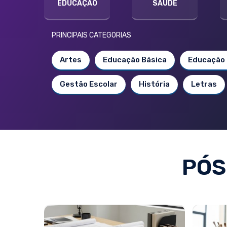
EDUCAÇÃO
SAÚDE
PRINCIPAIS CATEGORIAS
Artes
Educação Básica
Educação 
Gestão Escolar
História
Letras
PÓS