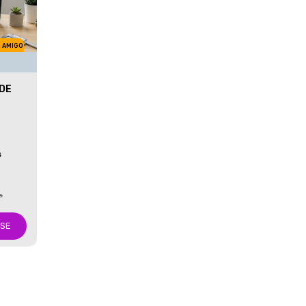
M AMIGO
 DE
S
s
-SE