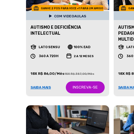
GANHE 2 POS PARA VOCE +1 PARA UM AMIGO
GAN
COM VIDEOAULAS
AUTISMO E DEFICIÊNCIA
AUTISM
INTELECTUAL
PEDAG
MULTID
LATO SENSU
100% EAD
LAT
360 A 720H
360
2 A 12 MESES
18X R$ 86,00/Mês
18X R$ 
18X R$ 387,00/Mês
INSCREVA-SE
SAIBA MAIS
SAIBA M