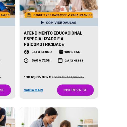
M AMIGO
GANHE 2 POS PARA VOCE +1 PARA UM AMIGO
COM VIDEOAULAS
ATENDIMENTO EDUCACIONAL
ESPECIALIZADO E A
PSICOMOTRICIDADE
LATO SENSU
100% EAD
360 A 720H
S
2 A 12 MESES
18X R$ 86,00/Mês
s
18X R$ 387,00/Mês
-SE
INSCREVA-SE
SAIBA MAIS