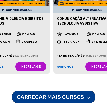
HE 2 POS PARA VOCE +1 PARA UM AMIGO
GANHE 2 POS PARA VOCE +1 PARA U
COM VIDEOAULAS
COM VIDEOAULAS
NG, VIOLÊNCIA E DIREITOS
COMUNICAÇÃO ALTERNATIVA
OS
TECNOLOGIA ASSISTIVA
O SENSU
100% EAD
LATO SENSU
100% EAD
 A 720H
360 A 720H
2 A 12 MESES
2 A 12 MESE
86,00/Mês
18X R$ 86,00/Mês
18X R$ 387,00/Mês
18X R$ 387,00/Mê
INSCREVA-SE
INSCREVA
AIS
SAIBA MAIS
CARREGAR MAIS CURSOS