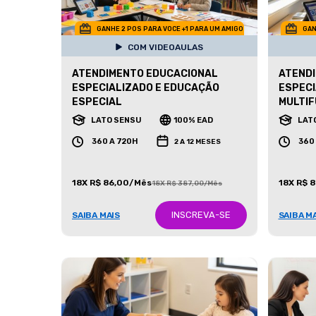
GANHE 2 POS PARA VOCE +1 PARA UM AMIGO
GAN
COM VIDEOAULAS
ATENDIMENTO EDUCACIONAL
ATEND
ESPECIALIZADO E EDUCAÇÃO
ESPECI
ESPECIAL
MULTIF
LATO SENSU
100% EAD
LAT
360 A 720H
360
2 A 12 MESES
18X R$ 86,00/Mês
18X R$ 
18X R$ 387,00/Mês
INSCREVA-SE
SAIBA MAIS
SAIBA M