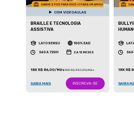
GANHE 2 POS PARA VOCE +1 PARA UM AMIGO
GAN
COM VIDEOAULAS
BRAILLE E TECNOLOGIA
BULLYI
ASSISTIVA
HUMAN
LATO SENSU
100% EAD
LAT
360 A 720H
360
2 A 12 MESES
18X R$ 86,00/Mês
18X R$ 
18X R$ 387,00/Mês
INSCREVA-SE
SAIBA MAIS
SAIBA M