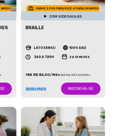
M AMIGO
GANHE 2 POS PARA VOCE +1 PARA UM AMIGO
COM VIDEOAULAS
RES
BRAILLE
LATO SENSU
100% EAD
360 A 720H
S
2 A 12 MESES
18X R$ 86,00/Mês
s
18X R$ 387,00/Mês
-SE
INSCREVA-SE
SAIBA MAIS