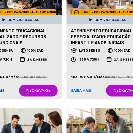
HE 2 POS PARA VOCE +1 PARA UM AMIGO
GANHE 2 POS PARA VOCE +1 PARA U
COM VIDEOAULAS
COM VIDEOAULAS
IMENTO EDUCACIONAL
ATENDIMENTO EDUCACIONAL
ALIZADO E RECURSOS
ESPECIALIZADO: EDUCAÇÃO
UNCIONAIS
INFANTIL E ANOS INICIAIS
O SENSU
100% EAD
LATO SENSU
100% EAD
 A 720H
360 A 720H
2 A 12 MESES
2 A 12 MESE
86,00/Mês
18X R$ 86,00/Mês
18X R$ 387,00/Mês
18X R$ 387,00/Mê
INSCREVA-SE
INSCREVA
AIS
SAIBA MAIS