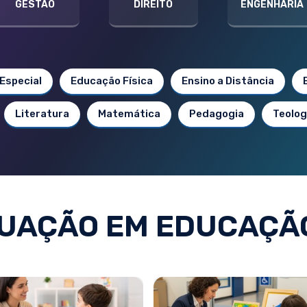
GESTÃO
DIREITO
ENGENHARIA
Especial
Educação Física
Ensino a Distância
Literatura
Matemática
Pedagogia
Teolog
UAÇÃO EM EDUCAÇÃO