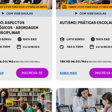
HE 2 POS PARA VOCE +1 PARA UM AMIGO
GANHE 2 POS PARA VOCE +1 PARA U
COM VIDEOAULAS
COM VIDEOAULAS
O: ASPECTOS
AUTISMO: PRÁTICAS ESCOLA
ÓGICOS - ABORDAGEM
ISCIPLINAR
O SENSU
100% EAD
LATO SENSU
100% EAD
 A 720H
360 A 720H
2 A 12 MESES
2 A 12 MESE
86,00/Mês
18X R$ 86,00/Mês
18X R$ 387,00/Mês
18X R$ 387,00/Mê
INSCREVA-SE
INSCREVA
AIS
SAIBA MAIS