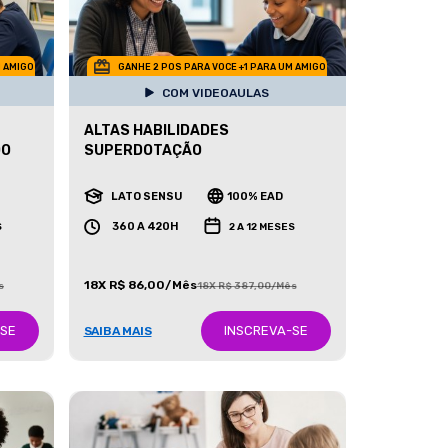
M AMIGO
GANHE 2 POS PARA VOCE +1 PARA UM AMIGO
COM VIDEOAULAS
ALTAS HABILIDADES
DO
SUPERDOTAÇÃO
LATO SENSU
100% EAD
360 A 420H
S
2 A 12 MESES
18X R$ 86,00/Mês
s
18X R$ 387,00/Mês
-SE
INSCREVA-SE
SAIBA MAIS