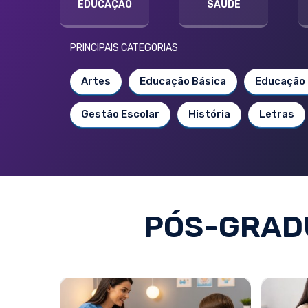
EDUCAÇÃO
SAÚDE
PRINCIPAIS CATEGORIAS
Artes
Educação Básica
Educação 
Gestão Escolar
História
Letras
PÓS-GRAD