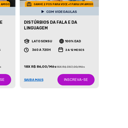
M AMIGO
GANHE 2 POS PARA VOCE +1 PARA UM AMIGO
COM VIDEOAULAS
 E
DISTÚRBIOS DA FALA E DA
LINGUAGEM
LATO SENSU
100% EAD
360 A 720H
S
2 A 12 MESES
18X R$ 86,00/Mês
s
18X R$ 387,00/Mês
-SE
INSCREVA-SE
SAIBA MAIS