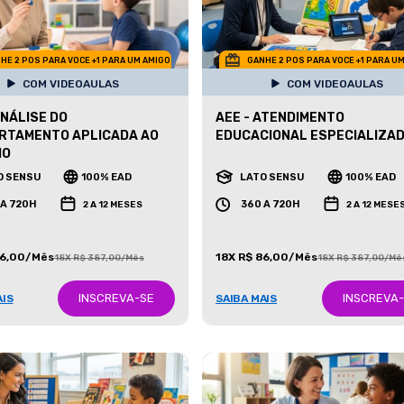
HE 2 POS PARA VOCE +1 PARA UM AMIGO
GANHE 2 POS PARA VOCE +1 PARA U
COM VIDEOAULAS
COM VIDEOAULAS
ANÁLISE DO
AEE - ATENDIMENTO
RTAMENTO APLICADA AO
EDUCACIONAL ESPECIALIZA
MO
O SENSU
100% EAD
LATO SENSU
100% EAD
 A 720H
360 A 720H
2 A 12 MESES
2 A 12 MESE
86,00/Mês
18X R$ 86,00/Mês
18X R$ 387,00/Mês
18X R$ 387,00/Mê
INSCREVA-SE
INSCREVA
AIS
SAIBA MAIS