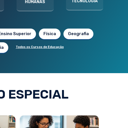
TECNOLOGIA
HUMANAS
Ensino Superior
Física
Geografia
ia
Todos os Cursos de Educação
 ESPECIAL