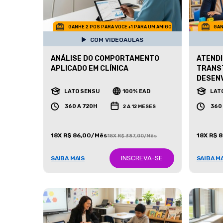
GANHE 2 POS PARA VOCE +1 PARA UM AMIGO
GAN
COM VIDEOAULAS
ANÁLISE DO COMPORTAMENTO
ATENDI
APLICADO EM CLÍNICA
TRANS
DESEN
LATO SENSU
100% EAD
LAT
360 A 720H
360
2 A 12 MESES
18X R$ 86,00/Mês
18X R$ 
18X R$ 387,00/Mês
INSCREVA-SE
SAIBA MAIS
SAIBA M