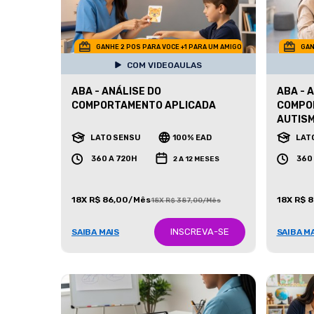
GANHE 2 POS PARA VOCE +1 PARA UM AMIGO
GAN
COM VIDEOAULAS
ABA - ANÁLISE DO
ABA - 
COMPORTAMENTO APLICADA
COMPO
AUTIS
LATO SENSU
100% EAD
LAT
360 A 720H
360
2 A 12 MESES
18X R$ 86,00/Mês
18X R$ 
18X R$ 387,00/Mês
INSCREVA-SE
SAIBA MAIS
SAIBA M