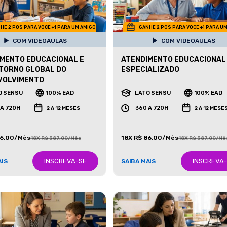
HE 2 POS PARA VOCE +1 PARA UM AMIGO
GANHE 2 POS PARA VOCE +1 PARA U
COM VIDEOAULAS
COM VIDEOAULAS
MENTO EDUCACIONAL E
ATENDIMENTO EDUCACIONAL
TORNO GLOBAL DO
ESPECIALIZADO
VOLVIMENTO
O SENSU
100% EAD
LATO SENSU
100% EAD
 A 720H
360 A 720H
2 A 12 MESES
2 A 12 MESE
86,00/Mês
18X R$ 86,00/Mês
18X R$ 387,00/Mês
18X R$ 387,00/Mê
INSCREVA-SE
INSCREVA
AIS
SAIBA MAIS