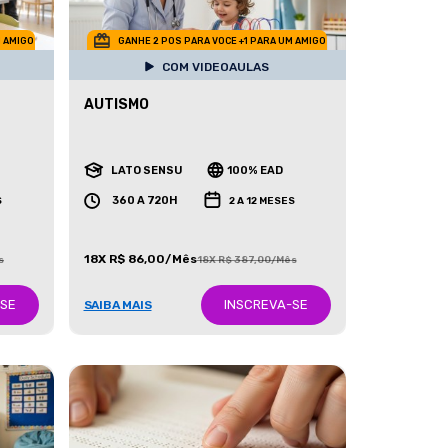
M AMIGO
GANHE 2 POS PARA VOCE +1 PARA UM AMIGO
COM VIDEOAULAS
AUTISMO
LATO SENSU
100% EAD
360 A 720H
S
2 A 12 MESES
18X R$ 86,00/Mês
s
18X R$ 387,00/Mês
-SE
INSCREVA-SE
SAIBA MAIS