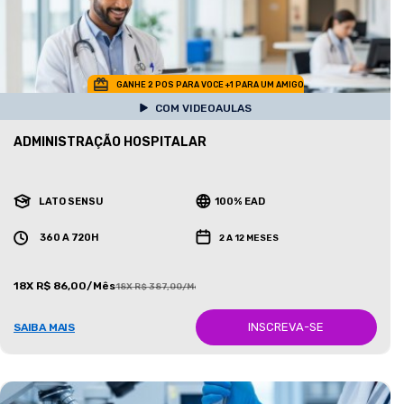
GANHE 2 POS PARA VOCE +1 PARA UM AMIGO
COM VIDEOAULAS
ADMINISTRAÇÃO HOSPITALAR
LATO SENSU
100% EAD
360 A 720H
2 A 12 MESES
18X R$ 86,00/Mês
18X R$ 387,00/Mês
INSCREVA-SE
SAIBA MAIS