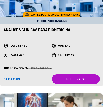
GANHE 2 POS PARA VOCE +1 PARA UM AMIGO
COM VIDEOAULAS
ANÁLISES CLÍNICAS PARA BIOMEDICINA
LATO SENSU
100% EAD
360 A 420H
2 A 12 MESES
18X R$ 86,00/Mês
18X R$ 387,00/Mês
INSCREVA-SE
SAIBA MAIS