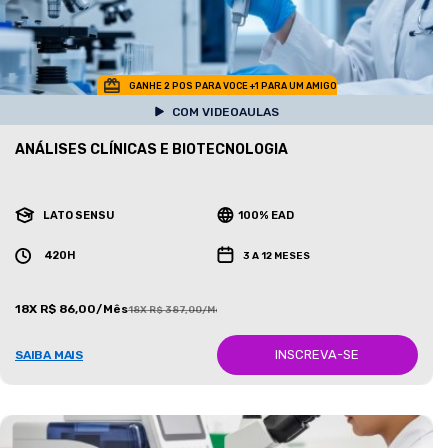
GANHE 2 POS PARA VOCE +1 PARA UM AMIGO
COM VIDEOAULAS
ANÁLISES CLÍNICAS E BIOTECNOLOGIA
LATO SENSU
100% EAD
420H
3 A 12 MESES
18X R$ 86,00/Mês
18X R$ 387,00/Mês
INSCREVA-SE
SAIBA MAIS