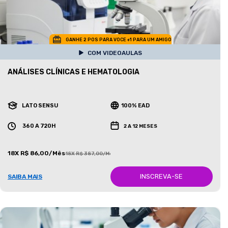
GANHE 2 POS PARA VOCE +1 PARA UM AMIGO
COM VIDEOAULAS
ANÁLISES CLÍNICAS E HEMATOLOGIA
LATO SENSU
100% EAD
360 A 720H
2 A 12 MESES
18X R$ 86,00/Mês
18X R$ 387,00/Mês
INSCREVA-SE
SAIBA MAIS