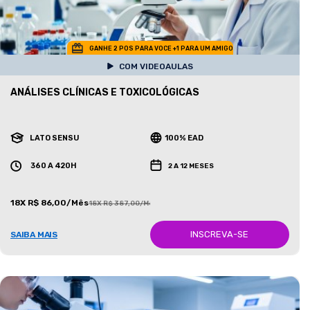
GANHE 2 POS PARA VOCE +1 PARA UM AMIGO
COM VIDEOAULAS
ANÁLISES CLÍNICAS E TOXICOLÓGICAS
LATO SENSU
100% EAD
360 A 420H
2 A 12 MESES
18X R$ 86,00/Mês
18X R$ 387,00/Mês
INSCREVA-SE
SAIBA MAIS