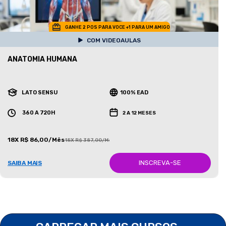
GANHE 2 POS PARA VOCE +1 PARA UM AMIGO
COM VIDEOAULAS
ANATOMIA HUMANA
LATO SENSU
100% EAD
360 A 720H
2 A 12 MESES
18X R$ 86,00/Mês
18X R$ 387,00/Mês
INSCREVA-SE
SAIBA MAIS