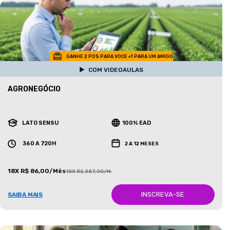
GANHE 2 POS PARA VOCE +1 PARA UM AMIGO
COM VIDEOAULAS
AGRONEGÓCIO
LATO SENSU
100% EAD
360 A 720H
2 A 12 MESES
18X R$ 86,00/Mês
18X R$ 387,00/Mês
INSCREVA-SE
SAIBA MAIS