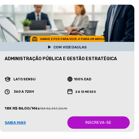
GANHE 2 POS PARA VOCE +1 PARA UM AMIGO
COM VIDEOAULAS
ADMINISTRAÇÃO PÚBLICA E GESTÃO ESTRATÉGICA
LATO SENSU
100% EAD
360 A 720H
2 A 12 MESES
18X R$ 86,00/Mês
18X R$ 387,00/Mês
INSCREVA-SE
SAIBA MAIS