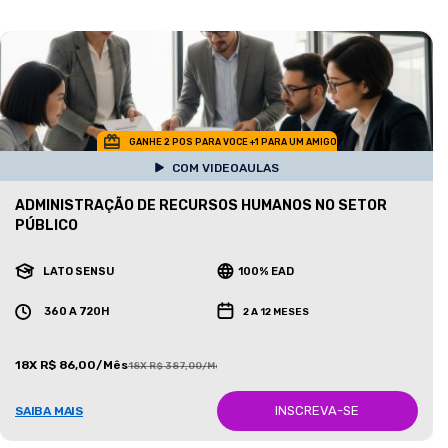
GANHE 2 POS PARA VOCE +1 PARA UM AMIGO
COM VIDEOAULAS
ADMINISTRAÇÃO DE RECURSOS HUMANOS NO SETOR
PÚBLICO
LATO SENSU
100% EAD
360 A 720H
2 A 12 MESES
18X R$ 86,00/Mês
18X R$ 387,00/Mês
INSCREVA-SE
SAIBA MAIS