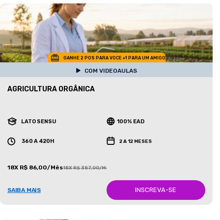
GANHE 2 POS PARA VOCE +1 PARA UM AMIGO
COM VIDEOAULAS
AGRICULTURA ORGÂNICA
LATO SENSU
100% EAD
360 A 420H
2 A 12 MESES
18X R$ 86,00/Mês
18X R$ 387,00/Mês
INSCREVA-SE
SAIBA MAIS