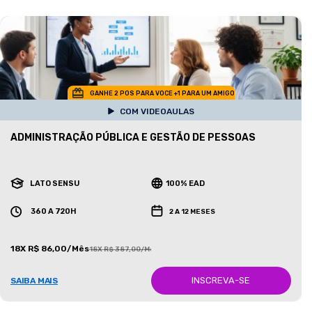
GANHE 2 POS PARA VOCE +1 PARA UM AMIGO
COM VIDEOAULAS
ADMINISTRAÇÃO PÚBLICA E GESTÃO DE PESSOAS
LATO SENSU
100% EAD
360 A 720H
2 A 12 MESES
18X R$ 86,00/Mês
18X R$ 387,00/Mês
INSCREVA-SE
SAIBA MAIS