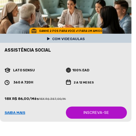
GANHE 2 POS PARA VOCE +1 PARA UM AMIGO
COM VIDEOAULAS
ASSISTÊNCIA SOCIAL
LATO SENSU
100% EAD
360 A 720H
2 A 12 MESES
18X R$ 86,00/Mês
18X R$ 387,00/Mês
INSCREVA-SE
SAIBA MAIS