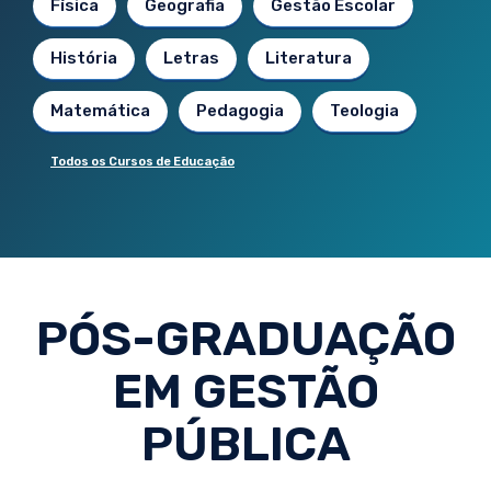
Física
Geografia
Gestão Escolar
História
Letras
Literatura
Matemática
Pedagogia
Teologia
Todos os Cursos de Educação
PÓS-GRADUAÇÃO
EM GESTÃO
PÚBLICA